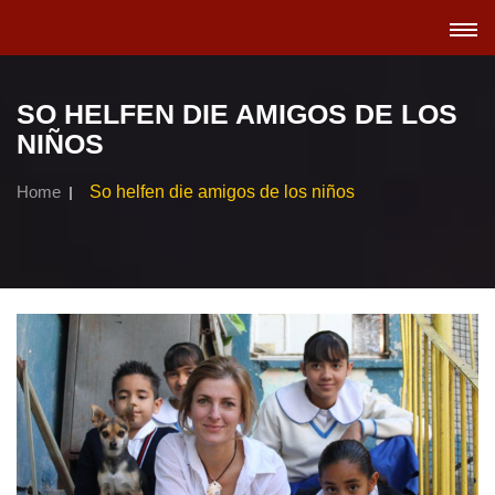
TOGGL
NAVIGA
SO HELFEN DIE AMIGOS DE LOS
NIÑOS
Home
So helfen die amigos de los niños