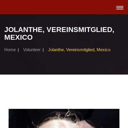
TOGGL
NAVIGA
JOLANTHE, VEREINSMITGLIED,
MEXICO
Home
Volunteer
Jolanthe, Vereinsmitglied, Mexico