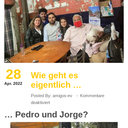
28
Wie geht es
eigentlich …
Apr. 2022
Posted By:
amigos-ev
Kommentare
für
deaktiviert
Wie
… Pedro und Jorge?
geht
es