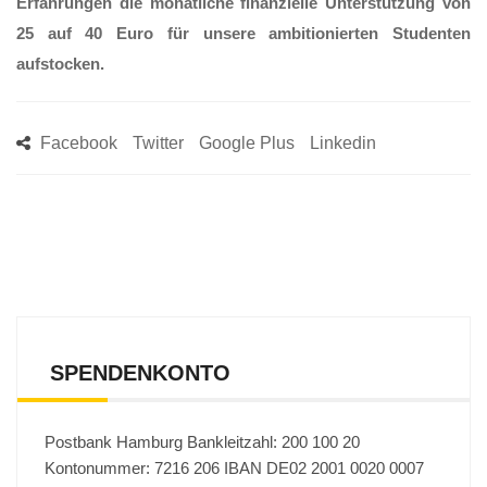
Erfahrungen die monatliche finanzielle Unterstützung von
Cholesterin aus dem
25 auf 40 Euro für unsere ambitionierten Studenten
Eigelb)
aufstocken.
Facebook
Twitter
Google Plus
Linkedin
SPENDENKONTO
Postbank Hamburg Bankleitzahl: 200 100 20
Kontonummer: 7216 206 IBAN DE02 2001 0020 0007