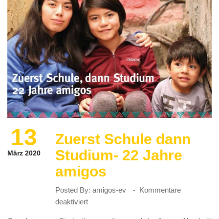
13
Zuerst Schule dann
Studium- 22 Jahre
März 2020
amigos
Posted By:
amigos-ev
Kommentare
für
deaktiviert
Zuerst