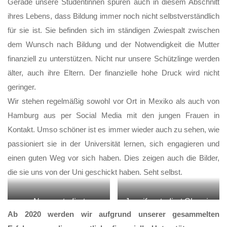
Gerade unsere Studentinnen spüren auch in diesem Abschnitt
Schule
ihres Lebens, dass Bildung immer noch nicht selbstverständlich
dann
für sie ist. Sie befinden sich im ständigen Zwiespalt zwischen
Studium-
22
dem Wunsch nach Bildung und der Notwendigkeit die Mutter
Jahre
finanziell zu unterstützen. Nicht nur unsere Schützlinge werden
amigos
älter, auch ihre Eltern. Der finanzielle hohe Druck wird nicht
geringer.
Wir stehen regelmäßig sowohl vor Ort in Mexiko als auch von
Hamburg aus per Social Media mit den jungen Frauen in
Kontakt. Umso schöner ist es immer wieder auch zu sehen, wie
passioniert sie in der Universität lernen, sich engagieren und
einen guten Weg vor sich haben. Dies zeigen auch die Bilder,
die sie uns von der Uni geschickt haben. Seht selbst.
Nancy studiert
Jennifer studiert Chemie
Pädagogik, hier bei einer
(mit ihren Kommilitonen
Ab 2020 werden wir aufgrund unserer gesammelten
Podiumsdiskussion
entnimmt sie gerade