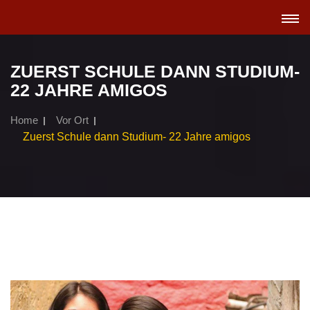
TOGGL
NAVIGA
ZUERST SCHULE DANN STUDIUM-
22 JAHRE AMIGOS
Home
Vor Ort
Zuerst Schule dann Studium- 22 Jahre amigos